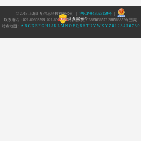
© 2018 上海汇配信息科技有限公司 ｜
沪ICP备18023159号
｜
汇配曝光台
联系电话：021-60693599 021-60693555 | 客服QQ：2885636572 2885638526(已满)
A
B
C
D
E
F
G
H
I
J
K
L
M
N
O
P
Q
R
S
T
U
V
W
X
Y
Z
0
1
2
3
4
5
6
7
8
9
站点地图：