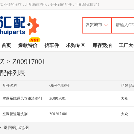
卖不掉的库存，汇配助你消化；买不到的配件，汇配帮你搞定！
首页
爆款特价
拆车件
求购专区
库存竞拍
工厂大
Z
> Z00917001
配件列表
配件名称
OE号/品牌号
品牌 | 品
空调系统通风管路清洗剂
Z00917001
大众
空调管道清洗剂
Z00 917 001
大众
< 返回站点地图