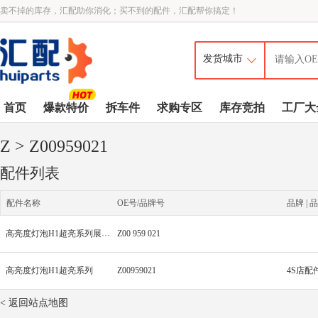
卖不掉的库存，汇配助你消化；买不到的配件，汇配帮你搞定！
首页
爆款特价
拆车件
求购专区
库存竞拍
工厂大
Z
> Z00959021
配件列表
配件名称
OE号/品牌号
品牌 | 品
高亮度灯泡H1超亮系列展厅1
Z00 959 021
高亮度灯泡H1超亮系列
Z00959021
4S店配
< 返回站点地图