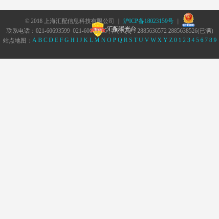
© 2018 上海汇配信息科技有限公司 ｜
沪ICP备18023159号
｜
汇配曝光台
联系电话：021-60693599 021-60693555 | 客服QQ：2885636572 2885638526(已满)
A
B
C
D
E
F
G
H
I
J
K
L
M
N
O
P
Q
R
S
T
U
V
W
X
Y
Z
0
1
2
3
4
5
6
7
8
9
站点地图：