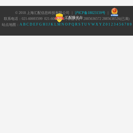
© 2018 上海汇配信息科技有限公司 ｜
沪ICP备18023159号
｜
汇配曝光台
联系电话：021-60693599 021-60693555 | 客服QQ：2885636572 2885638526(已满)
A
B
C
D
E
F
G
H
I
J
K
L
M
N
O
P
Q
R
S
T
U
V
W
X
Y
Z
0
1
2
3
4
5
6
7
8
9
站点地图：