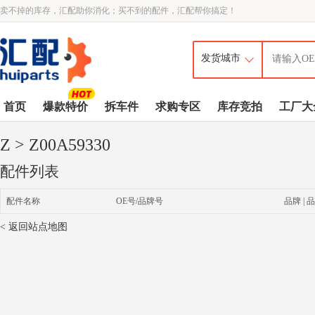
卖不掉的库存，汇配助你消化；买不到的配件，汇配帮你搞定！
首页
爆款特价
拆车件
求购专区
库存竞拍
工厂大
Z
> Z00A59330
配件列表
配件名称
OE号/品牌号
品牌 | 品
< 返回站点地图