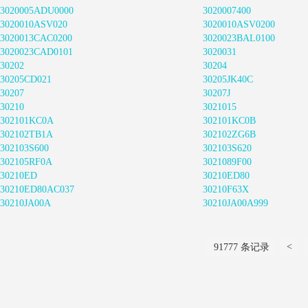
3020005ADU0000
3020007400
3020010ASV020
3020010ASV0200
3020013CAC0200
3020023BAL0100
3020023CAD0101
3020031
30202
30204
30205CD021
30205JK40C
30207
30207J
30210
3021015
302101KC0A
302101KC0B
302102TB1A
302102ZG6B
302103S600
302103S620
302105RF0A
3021089F00
30210ED
30210ED80
30210ED80AC037
30210F63X
30210JA00A
30210JA00A999
<
91777 条记录