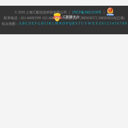
© 2018 上海汇配信息科技有限公司 ｜
沪ICP备18023159号
｜
汇配曝光台
联系电话：021-60693599 021-60693555 | 客服QQ：2885636572 2885638526(已满)
A
B
C
D
E
F
G
H
I
J
K
L
M
N
O
P
Q
R
S
T
U
V
W
X
Y
Z
0
1
2
3
4
5
6
7
8
9
站点地图：