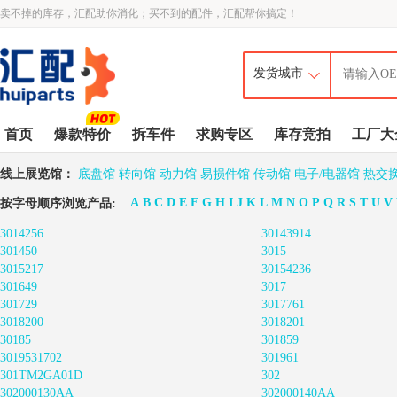
卖不掉的库存，汇配助你消化；买不到的配件，汇配帮你搞定！
首页
爆款特价
拆车件
求购专区
库存竞拍
工厂大
线上展览馆：
底盘馆
转向馆
动力馆
易损件馆
传动馆
电子/电器馆
热交
A
B
C
D
E
F
G
H
I
J
K
L
M
N
O
P
Q
R
S
T
U
V
按字母顺序浏览产品:
3014256
30143914
301450
3015
3015217
30154236
301649
3017
301729
3017761
3018200
3018201
30185
301859
3019531702
301961
301TM2GA01D
302
302000130AA
302000140AA