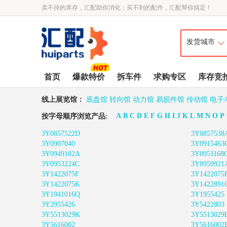
卖不掉的库存，汇配助你消化；买不到的配件，汇配帮你搞定！
首页
爆款特价
拆车件
求购专区
库存竞
线上展览馆：
底盘馆
转向馆
动力馆
易损件馆
传动馆
电子
A
B
C
D
E
F
G
H
I
J
K
L
M
N
O
P
按字母顺序浏览产品:
3Y0857522D
3Y0857538
3Y0907040
3Y0915463
3Y0949102A
3Y0951168
3Y0953224C
3Y0959921
3Y1422075F
3Y1422075
3Y1422075K
3Y1422891
3Y1941016Q
3Y1955425
3Y2955426
3Y5422803
3Y5513029K
3Y5513029
3Y5616002
3Y5616002