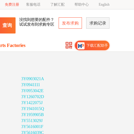
免费注册
客服电话
了解汇配
帮助中心
English
没找到想要的配件？
发布求购
求购记录
试试发布到求购专区
查询
rts Factories
下载汇配助手
3Y0903021A
3Y0941111
3Y0953042E
3Y1260702D
3Y1422075J
3Y1941015Q
3Y1959905B
3Y5513029J
3Y5616001F
3Y5616039C