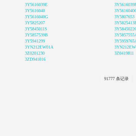
3Y5616039E
3Y5616039
3Y5616040
3Y5616040
3Y5616040G
3Y5807653
3Y5825207
3Y5825413
3Y5845011S
3Y5845022
3Y5857539B
3Y5857555
3Y5941299
3Y5959765
3YN212EW01A
3YN212EW
3Z0201230
3Z0419811
3ZD941016
91777 条记录