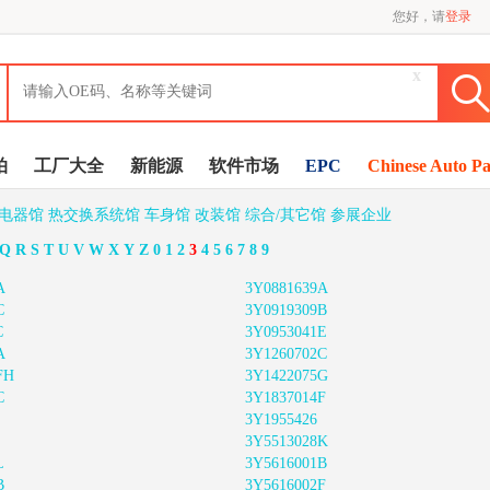
您好，请
登录
x
拍
工厂大全
新能源
软件市场
EPC
Chinese Auto Pa
/电器馆
热交换系统馆
车身馆
改装馆
综合/其它馆
参展企业
Q
R
S
T
U
V
W
X
Y
Z
0
1
2
3
4
5
6
7
8
9
A
3Y0881639A
C
3Y0919309B
C
3Y0953041E
A
3Y1260702C
FH
3Y1422075G
C
3Y1837014F
3Y1955426
3Y5513028K
L
3Y5616001B
B
3Y5616002F