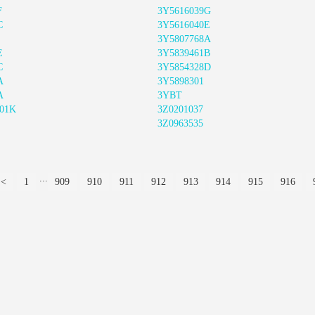
F
3Y5616039G
C
3Y5616040E
3Y5807768A
E
3Y5839461B
C
3Y5854328D
A
3Y5898301
A
3YBT
01K
3Z0201037
3Z0963535
...
<
1
909
910
911
912
913
914
915
916