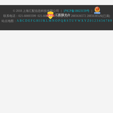
© 2018 上海汇配信息科技有限公司 ｜
沪ICP备18023159号
｜
汇配曝光台
联系电话：021-60693599 021-60693555 | 客服QQ：2885636572 2885638526(已满)
A
B
C
D
E
F
G
H
I
J
K
L
M
N
O
P
Q
R
S
T
U
V
W
X
Y
Z
0
1
2
3
4
5
6
7
8
9
站点地图：