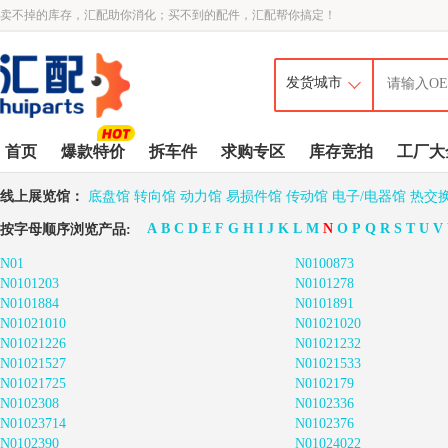
卖不掉的库存，汇配助你消化；买不到的配件，汇配帮你搞定！
首页
爆款特价
拆车件
求购专区
库存竞拍
工厂大
线上展览馆：
底盘馆
转向馆
动力馆
易损件馆
传动馆
电子/电器馆
热交
A
B
C
D
E
F
G
H
I
J
K
L
M
N
O
P
Q
R
S
T
U
V
按字母顺序浏览产品:
N01
N0100873
N0101203
N0101278
N0101884
N0101891
N01021010
N01021020
N01021226
N01021232
N01021527
N01021533
N01021725
N0102179
N0102308
N0102336
N01023714
N0102376
N0102390
N01024022