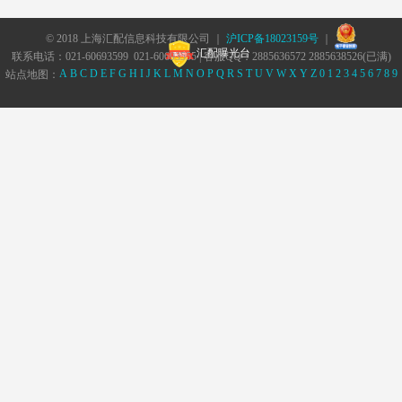
© 2018 上海汇配信息科技有限公司 ｜
沪ICP备18023159号
｜
汇配曝光台
联系电话：021-60693599 021-60693555 | 客服QQ：2885636572 2885638526(已满)
A
B
C
D
E
F
G
H
I
J
K
L
M
N
O
P
Q
R
S
T
U
V
W
X
Y
Z
0
1
2
3
4
5
6
7
8
9
站点地图：