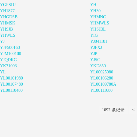
YGPSDJ
YH
YH1877
YH30
YHGDSB
YHMNC
YHMSK
YHMWLS
YHSJB
YHSJBL
YHWLS
YIG
YJ
YJ041101
YJF500160
YJFXJ
YJM100100
YJP
YJQDKG
YJSC
YK31003
YKD850
YL
YL00025080
YL00101980
YL00106280
YL00107480
YL00109780A
YL00110480
YL00111680
<
1092 条记录