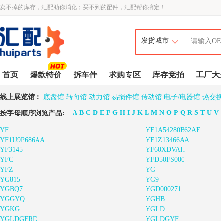
卖不掉的库存，汇配助你消化；买不到的配件，汇配帮你搞定！
首页
爆款特价
拆车件
求购专区
库存竞拍
工厂大
线上展览馆：
底盘馆
转向馆
动力馆
易损件馆
传动馆
电子/电器馆
热交
A
B
C
D
E
F
G
H
I
J
K
L
M
N
O
P
Q
R
S
T
U
V
按字母顺序浏览产品:
YF
YF1A54280B62AE
YF1U9P686AA
YF1Z13466AA
YF3145
YF60XDVAH
YFC
YFD50FS000
YFZ
YG
YG815
YG9
YGBQ7
YGD000271
YGGYQ
YGHB
YGKG
YGLD
YGLDGFRD
YGLDGYF