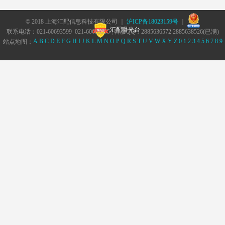
© 2018 上海汇配信息科技有限公司 ｜
沪ICP备18023159号
｜
汇配曝光台
联系电话：021-60693599 021-60693555 | 客服QQ：2885636572 2885638526(已满)
A
B
C
D
E
F
G
H
I
J
K
L
M
N
O
P
Q
R
S
T
U
V
W
X
Y
Z
0
1
2
3
4
5
6
7
8
9
站点地图：