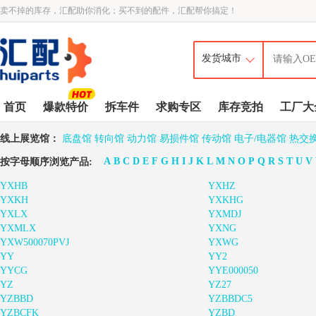
卖不掉的库存，汇配助你消化；买不到的配件，汇配帮你搞定！
首页
爆款特价
拆车件
求购专区
库存竞拍
工厂大
线上展览馆：
底盘馆
转向馆
动力馆
易损件馆
传动馆
电子/电器馆
热交
A
B
C
D
E
F
G
H
I
J
K
L
M
N
O
P
Q
R
S
T
U
V
按字母顺序浏览产品:
YXHB
YXHZ
YXKH
YXKHG
YXLX
YXMDJ
YXMLX
YXNG
YXW500070PVJ
YXWG
YY
YY2
YYCG
YYE000050
YZ
YZ27
YZBBD
YZBBDC5
YZBCFK
YZBD