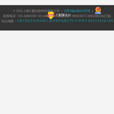
© 2018 上海汇配信息科技有限公司 ｜
沪ICP备18023159号
｜
汇配曝光台
联系电话：021-60693599 021-60693555 | 客服QQ：2885636572 2885638526(已满)
A
B
C
D
E
F
G
H
I
J
K
L
M
N
O
P
Q
R
S
T
U
V
W
X
Y
Z
0
1
2
3
4
5
6
7
8
9
站点地图：