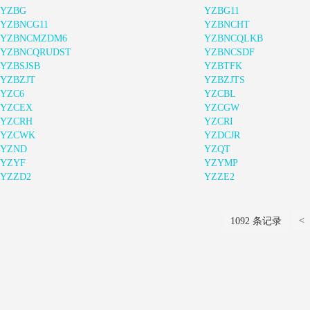
YZBG
YZBG11
YZBNCG11
YZBNCHT
YZBNCMZDM6
YZBNCQLKB
YZBNCQRUDST
YZBNCSDF
YZBSJSB
YZBTFK
YZBZJT
YZBZJTS
YZC6
YZCBL
YZCEX
YZCGW
YZCRH
YZCRI
YZCWK
YZDCJR
YZND
YZQT
YZYF
YZYMP
YZZD2
YZZE2
<
1092 条记录