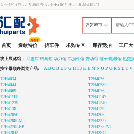
卖不掉的库存，汇配助你消化；买不到的配件，汇配帮你搞定！
首页
爆款特价
拆车件
求购专区
库存竞拍
工厂大
线上展览馆：
底盘馆
转向馆
动力馆
易损件馆
传动馆
电子/电器馆
热交
A
B
C
D
E
F
G
H
I
J
K
L
M
N
O
P
Q
R
S
T
U
V
按字母顺序浏览产品:
T2H4034
T2H4036
T2H4044
T2H40589
T2H4069
T2H4076
T2H41111
T2H41147
T2H41239
T2H41240
T2H4138
T2H4139
T2H42050
T2H4206
T2H4208LML
T2H42227
T2H4270LKP
T2H4278PVJ
T2H42842
T2H42844