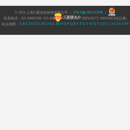
© 2018 上海汇配信息科技有限公司 ｜
沪ICP备18023159号
｜
汇配曝光台
联系电话：021-60693599 021-60693555 | 客服QQ：2885636572 2885638526(已满)
A
B
C
D
E
F
G
H
I
J
K
L
M
N
O
P
Q
R
S
T
U
V
W
X
Y
Z
0
1
2
3
4
5
6
7
8
9
站点地图：