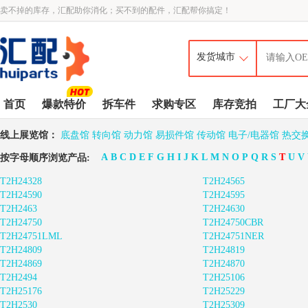
卖不掉的库存，汇配助你消化；买不到的配件，汇配帮你搞定！
首页
爆款特价
拆车件
求购专区
库存竞拍
工厂大
线上展览馆：
底盘馆
转向馆
动力馆
易损件馆
传动馆
电子/电器馆
热交
A
B
C
D
E
F
G
H
I
J
K
L
M
N
O
P
Q
R
S
T
U
V
按字母顺序浏览产品:
T2H24328
T2H24565
T2H24590
T2H24595
T2H2463
T2H24630
T2H24750
T2H24750CBR
T2H24751LML
T2H24751NER
T2H24809
T2H24819
T2H24869
T2H24870
T2H2494
T2H25106
T2H25176
T2H25229
T2H2530
T2H25309