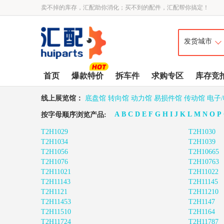
卖不掉的库存，汇配助你消化；买不到的配件，汇配帮你搞定！
首页
爆款特价
拆车件
求购专区
库存竞
线上展览馆：
底盘馆
转向馆
动力馆
易损件馆
传动馆
电子
A
B
C
D
E
F
G
H
I
J
K
L
M
N
O
P
按字母顺序浏览产品:
T2H1029
T2H1030
T2H1034
T2H1039
T2H1056
T2H10665
T2H1076
T2H10763
T2H11021
T2H11022
T2H11143
T2H11145
T2H1121
T2H11210
T2H11453
T2H1147
T2H11510
T2H1164
T2H11724
T2H11787