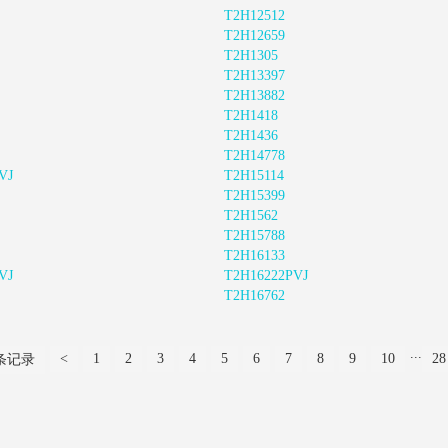
T2H12512
T2H12659
T2H1305
T2H13397
T2H13882
T2H1418
T2H1436
T2H14778
VJ
T2H15114
T2H15399
T2H1562
T2H15788
T2H16133
VJ
T2H16222PVJ
T2H16762
...
<
1
2
3
4
5
6
7
8
9
10
28
 条记录