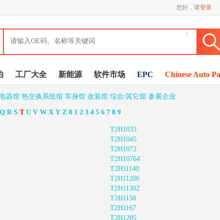
您好，请
登录
x
拍
工厂大全
新能源
软件市场
EPC
Chinese Auto Pa
/电器馆
热交换系统馆
车身馆
改装馆
综合/其它馆
参展企业
Q
R
S
T
U
V
W
X
Y
Z
0
1
2
3
4
5
6
7
8
9
T2H1033
T2H1045
T2H1072
T2H10764
T2H11140
T2H11206
T2H11302
T2H1150
T2H1167
T2H1205