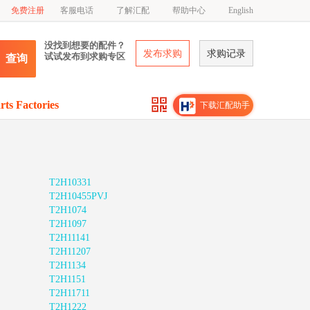
免费注册
客服电话
了解汇配
帮助中心
English
没找到想要的配件？
发布求购
求购记录
试试发布到求购专区
查询
rts Factories
下载汇配助手
T2H10331
T2H10455PVJ
T2H1074
T2H1097
T2H11141
T2H11207
T2H1134
T2H1151
T2H11711
T2H1222