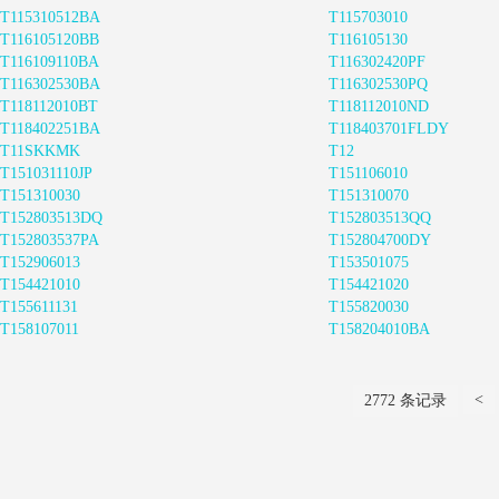
T115310512BA
T115703010
T116105120BB
T116105130
T116109110BA
T116302420PF
T116302530BA
T116302530PQ
T118112010BT
T118112010ND
T118402251BA
T118403701FLDY
T11SKKMK
T12
T151031110JP
T151106010
T151310030
T151310070
T152803513DQ
T152803513QQ
T152803537PA
T152804700DY
T152906013
T153501075
T154421010
T154421020
T155611131
T155820030
T158107011
T158204010BA
<
2772 条记录