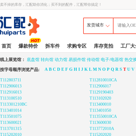
卖不掉的库存，汇配助你消化；买不到的配件，汇配帮你搞定！
首页
爆款特价
拆车件
求购专区
库存竞拍
工厂大
线上展览馆：
底盘馆
转向馆
动力馆
易损件馆
传动馆
电子/电器馆
热交
A
B
C
D
E
F
G
H
I
J
K
L
M
N
O
P
Q
R
S
T
U
V
按字母顺序浏览产品:
T112803711
T112810010CA
T112906013
T112906017
T112916013
T1129190403
T113100510
T113102020
T113301210BC
T113400010
T113401014
T113401050
T113501075
T113550010CA
T113600021
T113600030
T113701315
T113772010A
T115202010
T115202020