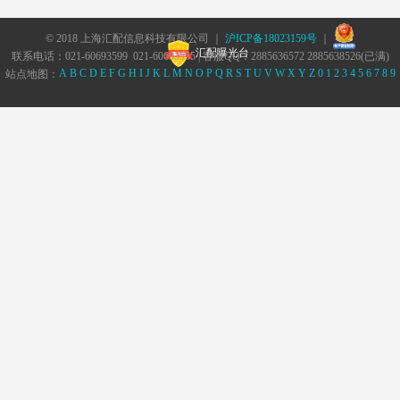
© 2018 上海汇配信息科技有限公司 ｜
沪ICP备18023159号
｜
汇配曝光台
联系电话：021-60693599 021-60693555 | 客服QQ：2885636572 2885638526(已满)
A
B
C
D
E
F
G
H
I
J
K
L
M
N
O
P
Q
R
S
T
U
V
W
X
Y
Z
0
1
2
3
4
5
6
7
8
9
站点地图：